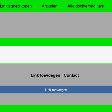
Linktegoed kopen
Artikelen
Alle dochterpagina's
Link toevoegen
Contact
Link toevoegen