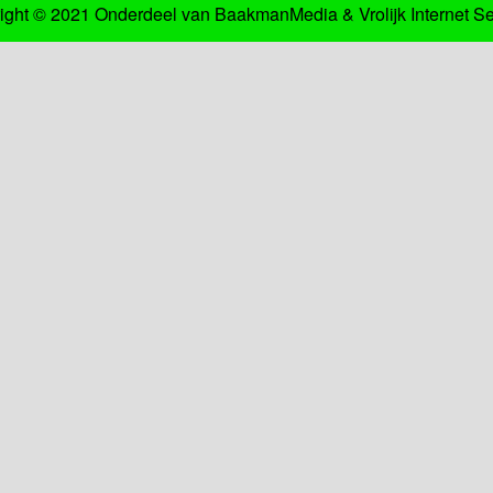
ight © 2021 Onderdeel van
BaakmanMedia
&
Vrolijk Internet S