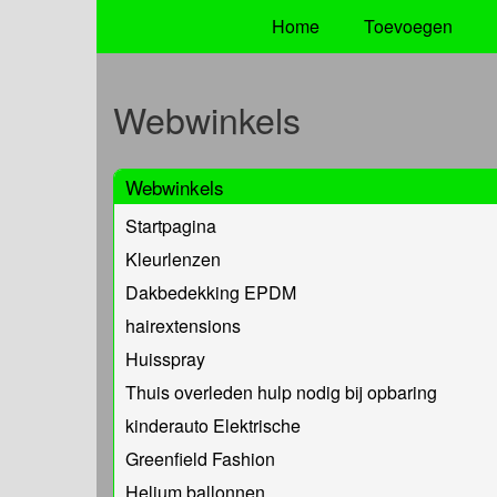
Home
Toevoegen
Webwinkels
Webwinkels
Startpagina
Kleurlenzen
Dakbedekking EPDM
hairextensions
Huisspray
Thuis overleden hulp nodig bij opbaring
kinderauto Elektrische
Greenfield Fashion
Helium ballonnen