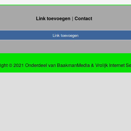
Link toevoegen
Contact
Link toevoegen
ight © 2021 Onderdeel van
BaakmanMedia
&
Vrolijk Internet S