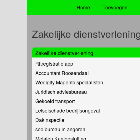
Home
Toevoegen
Zakelijke dienstverlenin
Zakelijke dienstverlening
Ritregistratie app
Accountant Roosendaal
Wedigify Magento specialisten
Juridisch adviesbureau
Gekoeld transport
Letselschade bedrijfsongeval
Dakinspectie
seo bureau in angeren
Metalen Kantopsluiting